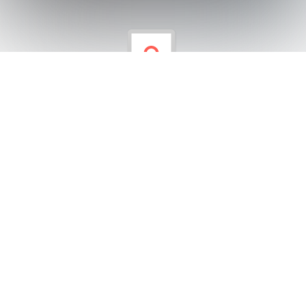
Yürüyen Köşk Gezisi
3. sınıflarımızla Yürüyen Köşk'e gezi düzenledik
Görseller