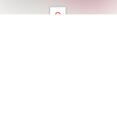
Akvaryum : Artık Materyal Çalışması
Erken çocukluk grubumuz Canlıların yaşam alanları ile
ilgili soru - cevap sohbeti yaptılar. Ardından artık
materyalleri değerlendirme amacıyla sanat çalışmalarını
tamamladılar.