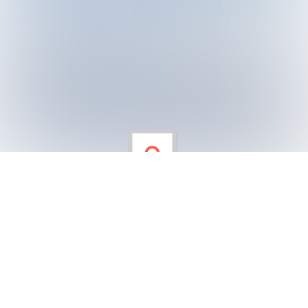
Atatürk Köşkü Ziyaretimiz #2021
Anasınıfı öğrencilerimizle birlikte Termal Atatürk