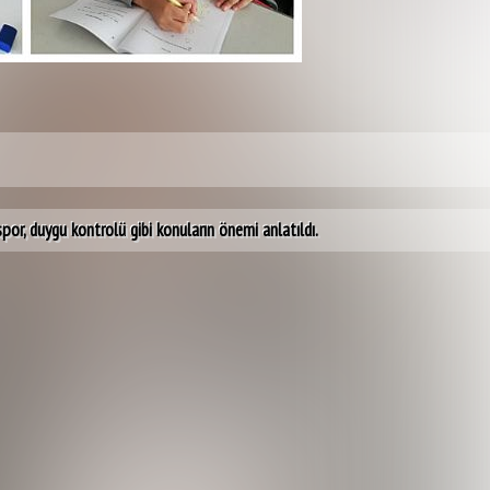
 spor, duygu kontrolü gibi konuların önemi anlatıldı.