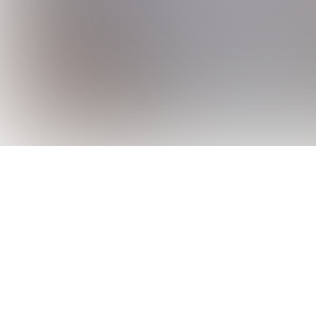
Sağlıklı Yaşam
3 ve 4. sınıf öğrencilerine rehberlik dersind
gibi konuların önemi anlatıldı.