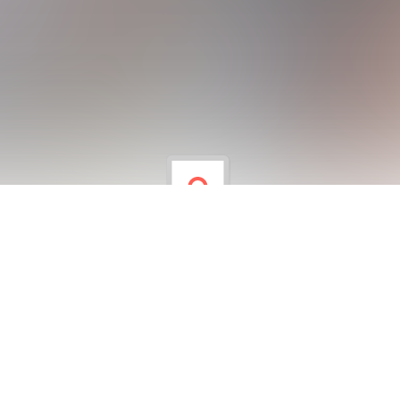
e sağlıklı yaşam için beslenme alışkanlıklarının önemi, uyku dü