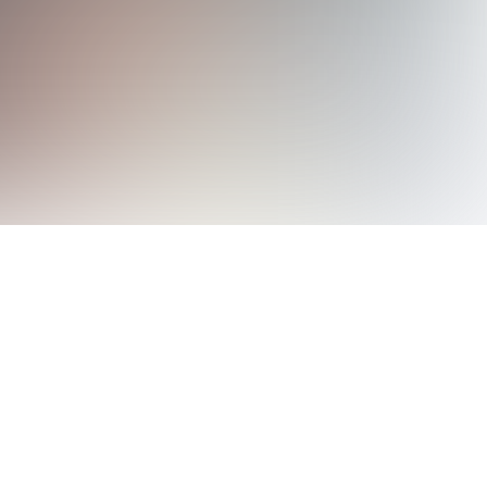
zeni, kişisel temizlik, spor, duygu kontrolü