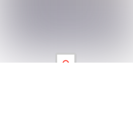
Uzaktan Eğitimde Üçüncü Gün Üçüncü
Sınıflarımız